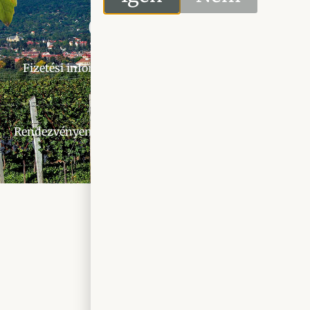
Fizetési információk
Szállítási információk
Kameraszabályzat
Rendezvényen készült fénykép- és videófelvételek készí
© Tóth Pincészet 2025