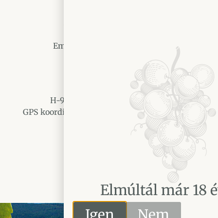
Asztalfoglalás
Tel:
+36 94 364 128
Email:
info@tothpinceszet.hu
Cím
H-9730 Kőszeg, Rákóczi utca 6.
GPS koordináták: 16° 32′ 30.2″ E 47° 23′ 15.1″ N
Elmúltál már 18 é
Igen
Nem