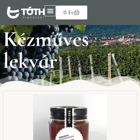
0
Ft
Kézműves
lekvár