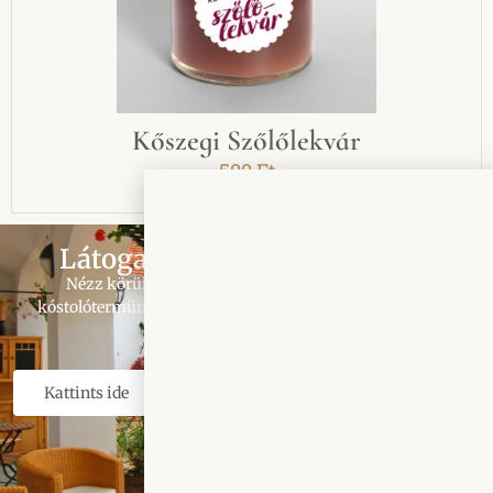
Kőszegi Szőlőlekvár
500
Ft
Látogasd meg a borházunkat
Nézz körül hangulatos teraszunkon, kukkants be
kóstolótermünkbe aztán vidd magaddal Kőszeget egy pár
palack borba zárva.
Kattints ide