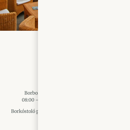
Nyitvatartás
Borboltunk & borozónk minden nap
08:00 – 19:00 között tárt kapukkal vár.
Borkóstoló programjaink, rendezvényeink egész
évben foglalhatóak.