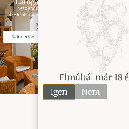
Látogasd meg a borházunkat
Nézz körül hangulatos teraszunkon, kukkants be
kóstolótermünkbe aztán vidd magaddal Kőszeget egy pár
palack borba zárva.
Kattints ide
Elmúltál már 18 é
Igen
Nem