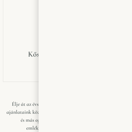
Kőszegi Blauburger 2024
2350
Ft
Élje át az évszakok ízeit Kőszeg boraival! Szezonális
ajánlataink között különleges borválogatások, friss must
és más egyedi finomságok várják, hogy még
emlékezetesebbé tegyék a pillanatokat