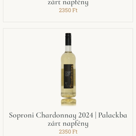
zárt napfény
2350
Ft
Soproni Chardonnay 2024 | Palackba
zárt napfény
2350
Ft