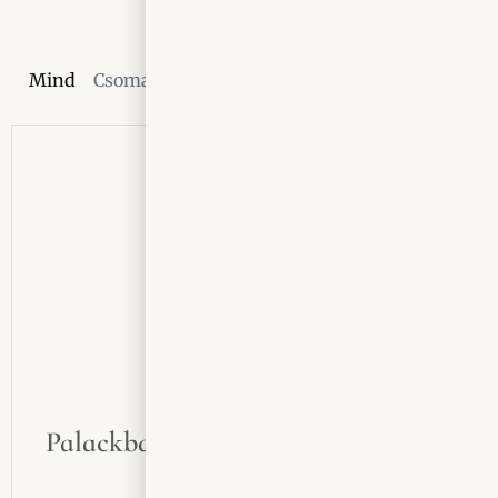
Mind
Csomagajánlatok
Kézműves lekvár
Must
Palackba zárt Kőszeg borválogatás
14100
Ft