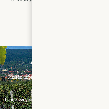
GPS koordináták: 16° 32′ 30.2″ E 47° 23′ 15.1″ N
Fizetési információk
Szállítási információk
Kameraszabályzat
Rendezvényen készült fénykép- és videófelvételek készí
© Tóth Pincészet 2025