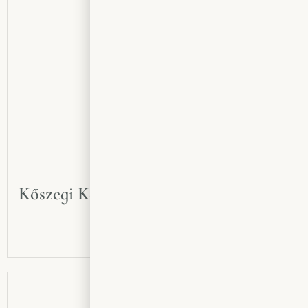
Kőszegi Kékfrankos 2024 | Ostrombor
2350
Ft