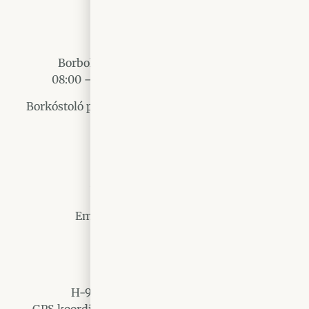
Nyitvatartás
Borboltunk & borozónk minden nap
08:00 – 19:00 között tárt kapukkal vár.
Borkóstoló programjaink, rendezvényeink egész
évben foglalhatóak.
Asztalfoglalás
Tel:
+36 94 364 128
Email:
info@tothpinceszet.hu
Cím
H-9730 Kőszeg, Rákóczi utca 6.