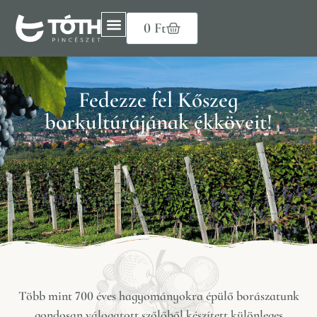
0
Ft
Fedezze fel Kőszeg
borkultúrájának ékköveit!
Több mint 700 éves hagyományokra épülő borászatunk
gondosan válogatott szőlőből készített különleges