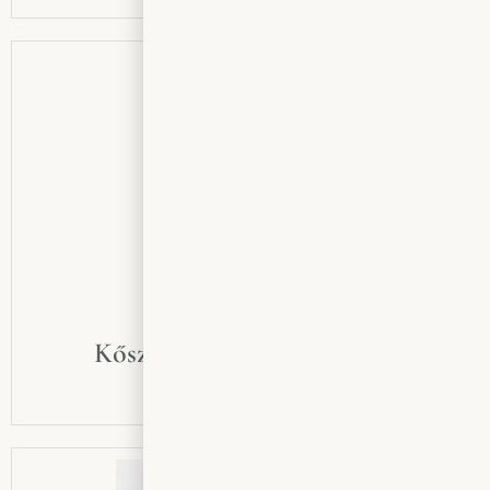
Kőszegi Szőlőmust (3 liter)
3950
Ft