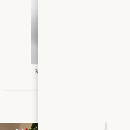
Kőszegi Szőlőlekvár
500
Ft