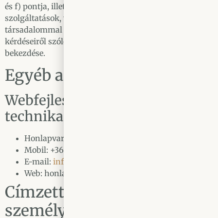
és f) pontja, illetve az elektronikus kereskedelemi
szolgáltatások, valamint az információs
társadalommal összefüggő szolgáltatások egyes
kérdéseiről szóló 2001. évi CVIII. törvény 13/A. § (3)
bekezdése.
Egyéb adatfeldolgozók:
Webfejlesztés (programozás és
technikai üzemeltetés)
Honlapvarázsló
Mobil: +36 30 4321 865
E-mail:
info@honlapvarazslo.com
Web: honlapvarazslo.com
Címzettek, akikkel a
személyes adatokat közlik