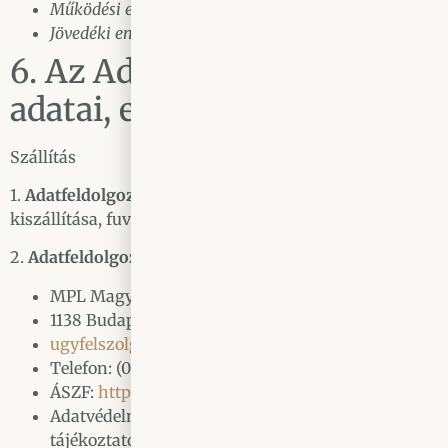
Működési engedély szám: 951/2008
Jövedéki engedélyszám: HU6050484003
6. Az Adatfeldolgozók
adatai, elérhetőségei
Szállítás
1.
Adatfeldolgozó által ellátott tevékenység:
Termékek
kiszállítása, fuvarozás
2.
Adatfeldolgozó megnevezése és elérhetősége:
MPL Magyar Posta Logisztika Kft.
1138 Budapest, Dunavirág utca 2-6.
ugyfelszolgalat@posta.hu
Telefon: (06-1) 333-7777
ÁSZF:
https://www.posta.hu/ugyfelszolgalat/aszf
Adatvédelmi
tájékoztató:
https://www.posta.hu/adatkezelesi_taje