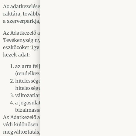
Az adatkezelések helye az Adatkezelő székhelye,
raktára, továbbá az Adatkezelő tárhelyszolgáltatójának
a szerverparkja, amelyek Magyarországon találhatóak.
Az Adatkezelő a személyes adatok kezeléséhez a
Tevékenység nyújtása során alkalmazott informatikai
eszközöket úgy választja meg és üzemelteti, hogy a
kezelt adat:
az arra feljogosítottak számára hozzáférhető
(rendelkezésre állás);
hitelessége és hitelesítése biztosított (adatkezelés
hitelessége);
változatlansága igazolható (adatintegritás);
a jogosulatlan hozzáférés ellen védett (adat
bizalmassága) legyen.
Az Adatkezelő az adatokat megfelelő intézkedésekkel
védi különösen a jogosulatlan hozzáférés,
megváltoztatás, továbbítás, nyilvánosságra hozatal,