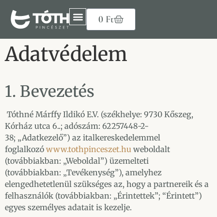
0
Ft
Adatvédelem
1. Bevezetés
Tóthné Márffy Ildikó E.V. (székhelye: 9730 Kőszeg,
Kórház utca 6..; adószám: 62257448-2-
38; „Adatkezelő”) az italkereskedelemmel
foglalkozó
www.tothpinceszet.hu
weboldalt
(továbbiakban: „Weboldal”) üzemelteti
(továbbiakban: „Tevékenység”), amelyhez
elengedhetetlenül szükséges az, hogy a partnereik és a
felhasználók (továbbiakban: „Érintettek”; “Érintett”)
egyes személyes adatait is kezelje.