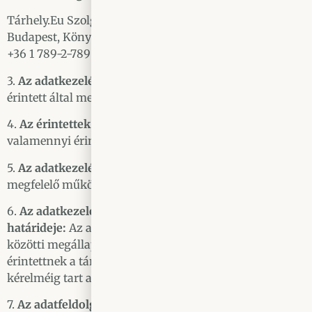
Tárhely.Eu Szolgáltató Kft.
Budapest, Könyves Kálmán körút 12-14.
+36 1 789-2-789 1097
3.
Az adatkezelés ténye, a kezelt adatok köre:
Az
érintett által megadott valamennyi személyes adat.
4.
Az érintettek köre:
A weboldalt használó
valamennyi érintett.
5.
Az adatkezelés célja:
A weboldal elérhetővé tétele,
megfelelő működtetése.
6.
Az adatkezelés időtartama, az adatok törlésének
határideje:
Az adatkezelő és a tárhely-szolgáltató
közötti megállapodás megszűnéséig, vagy az
érintettnek a tárhely-szolgáltató felé intézett törlési
kérelméig tart az adatkezelés.
7.
Az adatfeldolgozás jogalapja:
a 6. cikk (1) bekezdés c)