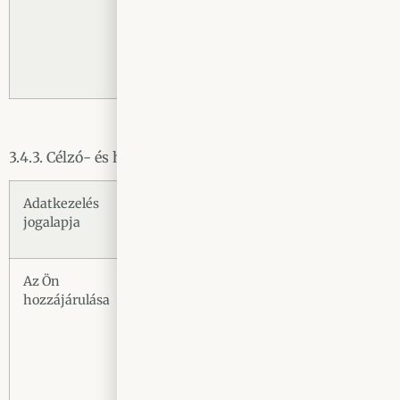
hogyan használja a
látogató a különböző
weboldalakon a
YouTube videókat.
3.4.3. Célzó- és hirdetési sütik
Adatkezelés
Adatkezelés
Adatkezelés
Kezelt
jogalapja
célja
időtartama
adatkö
Az Ön
Releváns
60 nap
Faceb
hozzájárulása
hirdetések
f
megjelenítése
azonosító
létrehozása és
tárolása