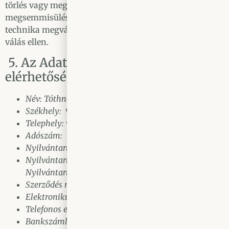
törlés vagy megsemmisítés, valamint a véletlen
megsemmisülés, sérülés, továbbá az alkalmazott
technika megváltozásából fakadó hozzáférhetetlenné
válás ellen.
5. Az Adatkezelő adatai,
elérhetőségei
Név: Tóthné Márffy Ildikó E.V.
Székhely: 9730 Kőszeg, Kórház utca 6.
Telephely: 9730 Kőszeg, Rákóczi utca 6.
Adószám: 62257448-2-38
Nyilvántartási szám: 4181413
Nyilvántartó szerv: Egyéni Vállalkozók
Nyilvántartása (NAV)
Szerződés nyelve: magyar
Elektronikus elérhetőség: info@tothpinceszet.hu
Telefonos elérhetőség: 00 36 94 364 128
Bankszámlaszám: 72111347-10034844